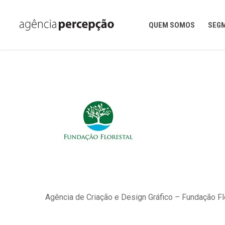
Skip
to
main
QUEM SOMOS
SEG
content
Agência de Criação e Design Gráfico – Fundação Fl