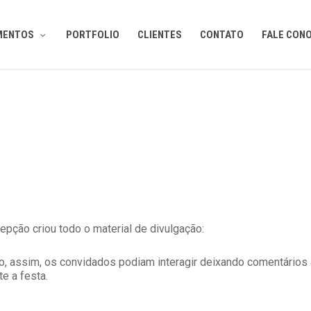
MENTOS
PORTFOLIO
CLIENTES
CONTATO
FALE CON
cepção criou todo o material de divulgação:
o, assim, os convidados podiam interagir deixando comentários a
te a festa.