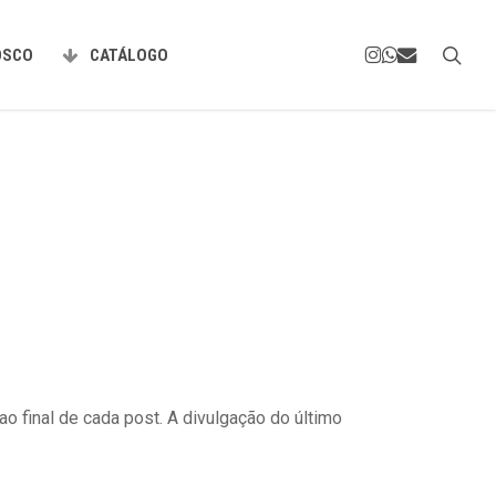
Menu
INSTAGRAM
WHATSAPP
EMAIL
sea
OSCO
CATÁLOGO
o final de cada post. A divulgação do último