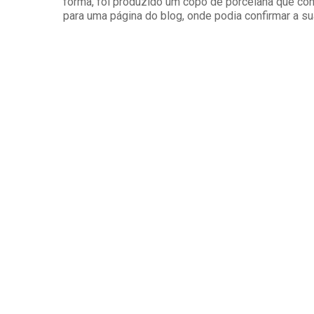
forma, foi produzido um copo de porcelana que cont
para uma página do blog, onde podia confirmar a s