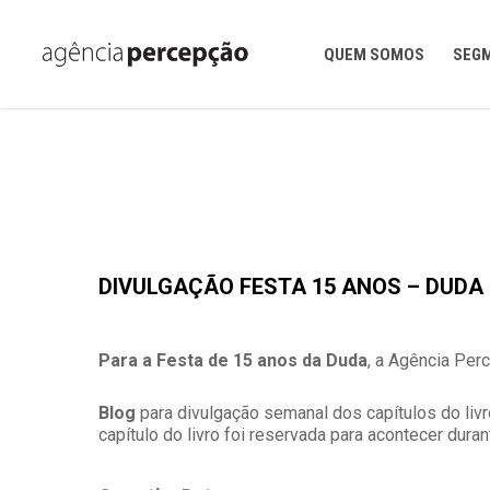
Skip
to
main
QUEM SOMOS
SEG
content
Festas de 15 anos
FESTAS DE 15 ANOS
Duda Ventura
DIVULGAÇÃO FESTA 15 ANOS – DUDA
Para a Festa de 15 anos da Duda
, a Agência Per
Blog
para divulgação semanal dos capítulos do livr
capítulo do livro foi reservada para acontecer duran