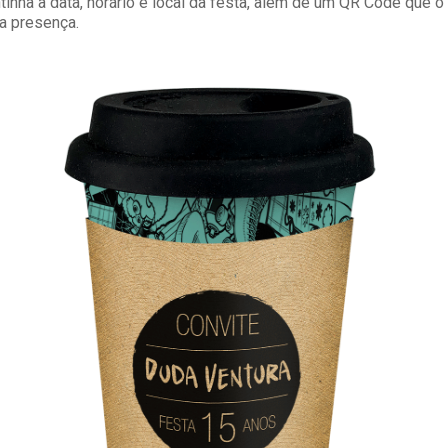
inha a data, horário e local da festa, além de um QR Code que o
ua presença.