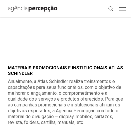
Skip
Menu
Men
to
search
main
content
Material Promocional e Institucional Atlas Schindler
MATERIAL PROMOCIONAL E INSTITUCIONAL ATLAS
SCHINDLER
Atlas
MATERIAIS PROMOCIONAIS E INSTITUCIONAIS ATLAS
SCHINDLER
Anualmente, a Atlas Schindler realiza treinamentos e
capacitações para seus funcionários, com o objetivo de
melhorar o engajamento, o comprometimento e a
qualidade dos serviços e produtos oferecidos. Para que
as campanhas promocionais e institucionais atinjam os
objetivos esperados, a Agência Percepção cria todo o
material de divulgação – display, móbiles, cartazes,
revista, folders, cartilha, manuais, etc