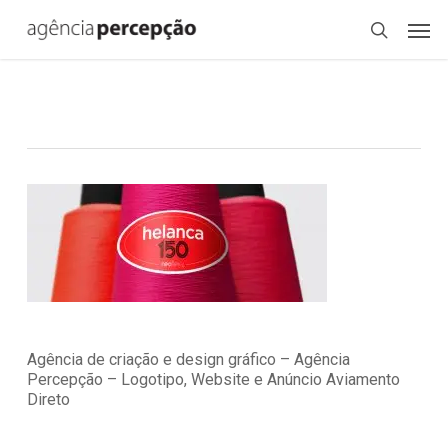
Skip
Menu
Men
to
search
main
content
Agência de criação e design gráfico – Agência
Percepção – Logotipo, Website e Anúncio Aviamento
Direto