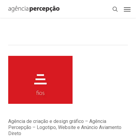
Skip
Menu
Men
to
search
main
content
Agência de criação e design gráfico – Agência
Percepção – Logotipo, Website e Anúncio Aviamento
Direto