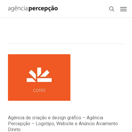
Skip
Menu
Men
to
search
main
content
Agência de criação e design gráfico – Agência
Percepção – Logotipo, Website e Anúncio Aviamento
Direto