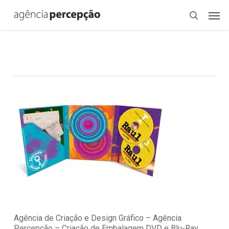
Skip
Menu
Men
to
search
main
content
Agência de Criação e Design Gráfico – Agência
Percepção – Criação de Embalagem DVD e Blu-Ray