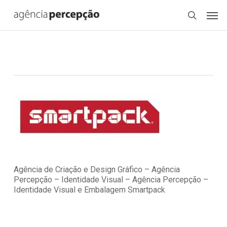
Skip
Menu
Men
to
search
main
content
Agência de Criação e Design Gráfico – Agência
Percepção – Identidade Visual – Agência Percepção –
Identidade Visual e Embalagem Smartpack