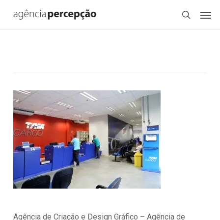
Skip
Menu
Men
to
search
main
content
Agência de Criação e Design Gráfico – Agência de