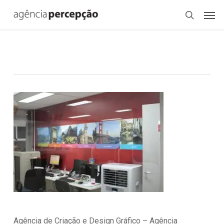
Skip
Menu
Men
to
search
main
content
Agência de Criação e Design Gráfico – Agência