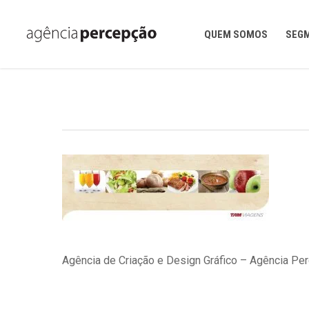
Skip
to
main
QUEM SOMOS
SEG
content
Agência de Criação e Design Gráfico – Agência Pe