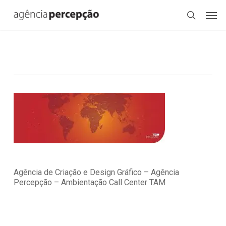
Skip
Menu
Men
to
search
main
content
Agência de Criação e Design Gráfico – Agência
Percepção – Ambientação Call Center TAM